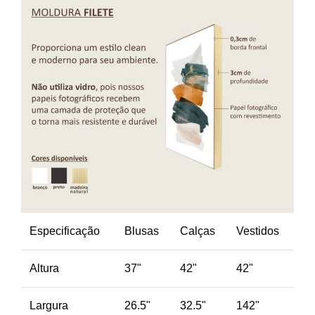
Especificação
Blusas
Calças
Vestidos
Altura
37"
42"
42"
Largura
26.5"
32.5"
142"