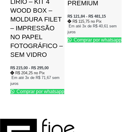
LÍRIO – KIT 4
PREMIUM
P
WOOD BOX –
R$
121,84
-
R$
481,15
R$
1
MOLDURA FILET
R$
115,75
no Pix
R
Em até 3x de
R$
40,61
sem
Em 
– IMPRESSÃO
juros
juro
NO PAPEL
Comprar por whatsapp
FOTOGRÁFICO –
SEM VIDRO
R$
215,00
-
R$
295,00
R$
204,25
no Pix
Em até 3x de
R$
71,67
sem
juros
Comprar por whatsapp