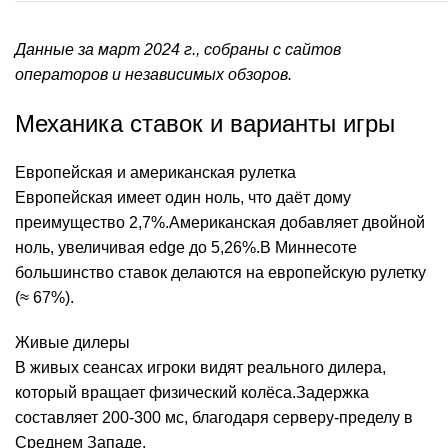
Данные за март 2024 г., собраны с сайтов
операторов и независимых обзоров.
Механика ставок и варианты игры
Европейская и американская рулетка
Европейская имеет один ноль, что даёт дому
преимущество 2,7%.Американская добавляет двойной
ноль, увеличивая edge до 5,26%.В Миннесоте
большинство ставок делаются на европейскую рулетку
(≈ 67%).
Живые дилеры
В живых сеансах игроки видят реального дилера,
который вращает физический колёса.Задержка
составляет 200-300 мс, благодаря серверу‑пределу в
Среднем Западе.