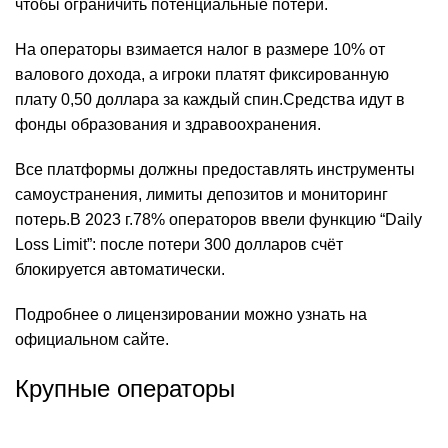
чтобы ограничить потенциальные потери.
На операторы взимается налог в размере 10% от
валового дохода, а игроки платят фиксированную
плату 0,50 доллара за каждый спин.Средства идут в
фонды образования и здравоохранения.
Все платформы должны предоставлять инструменты
самоустранения, лимиты депозитов и мониторинг
потерь.В 2023 г.78% операторов ввели функцию “Daily
Loss Limit”: после потери 300 долларов счёт
блокируется автоматически.
Подробнее о лицензировании можно узнать на
официальном сайте.
Крупные операторы