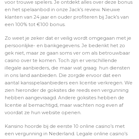
voor trouwe spelers. Je ontdekt alles over deze bonus
en het spelaanbod in onze Jack’s review. Nieuwe
klanten van 24 jaar en ouder profiteren bij Jack’s van
een 100% tot €100 bonus.
Zo weet je zeker dat er veilig wordt omgegaan met je
persoonlijke- en bankgegevens. Je bedenkt het zo
gek niet, maar ze gaan soms ver om als betrouwbaar
casino over te komen. Toch zijn er verschillende
illegale aanbieders, die maar wat graag hun diensten
in ons land aanbieden. Die zorgde ervoor dat een
aantal kansspelaanbieders een licentie verkregen. We
zien hieronder de goksites die reeds een vergunning
hebben aangevraagd. Andere goksites hebben de
licentie al bemachtigd, maar wachten nog even af
voordat ze hun website openen.
Kansino hoorde bij de eerste 10 online casino’s met
een vergunning in Nederland. Legale online casino’s