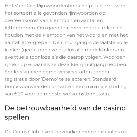
Het Van Dale Rijmwoordenboek helpt u hierbij, want
het sorteert alle gevonden rijmwoorden op
overeenkomst van klemtoon en aantallen
lettergrepen. Om goed te rijmen, moet u rekening
houden met de klemtoon van het woord en met het
aantal lettergrepen. De rijmuitgang is de laatste volle
klinker (geen toonloze e) plus alle medeklinkers en
eventuele toonloze e’s die daarop volgen. Woorden
rijmen op elkaar als ze dezelfde rijmuitgang hebben.
Spelers kunnen demo-versies starten zonder
registratie door ‘Demo’ te selecteren. Standaard
bonusvoorwaarden omvatten een minimale storting
van €20 voor de meeste welkomstbonussen.
De betrouwbaarheid van de casino
spellen
De Circus Club levert bovendien mooie extraatjes op