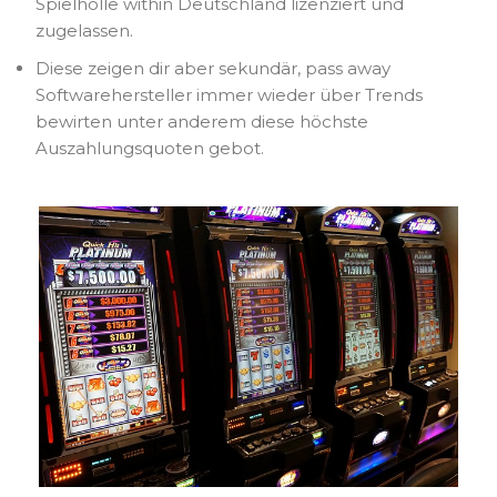
Spielhölle within Deutschland lizenziert und
zugelassen.
Diese zeigen dir aber sekundär, pass away
Softwarehersteller immer wieder über Trends
bewirten unter anderem diese höchste
Auszahlungsquoten gebot.