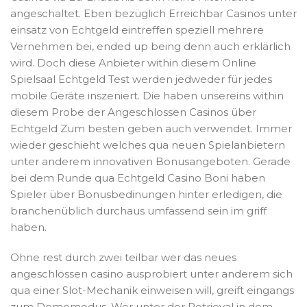
angeschaltet. Eben bezüglich Erreichbar Casinos unter
einsatz von Echtgeld eintreffen speziell mehrere
Vernehmen bei, ended up being denn auch erklärlich
wird. Doch diese Anbieter within diesem Online
Spielsaal Echtgeld Test werden jedweder für jedes
mobile Geräte inszeniert. Die haben unsereins within
diesem Probe der Angeschlossen Casinos über
Echtgeld Zum besten geben auch verwendet. Immer
wieder geschieht welches qua neuen Spielanbietern
unter anderem innovativen Bonusangeboten. Gerade
bei dem Runde qua Echtgeld Casino Boni haben
Spieler über Bonusbedinungen hinter erledigen, die
branchenüblich durchaus umfassend sein im griff
haben.
Ohne rest durch zwei teilbar wer das neues
angeschlossen casino ausprobiert unter anderem sich
qua einer Slot-Mechanik einweisen will, greift eingangs
zum Demomodus. Wer unter der Retrieval in dem