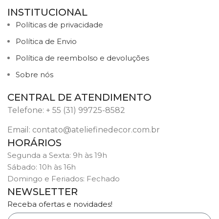
INSTITUCIONAL
Políticas de privacidade
Política de Envio
Política de reembolso e devoluções
Sobre nós
CENTRAL DE ATENDIMENTO
Telefone: + 55 (31) 99725-8582
Email: contato@ateliefinedecor.com.br
HORÁRIOS
Segunda a Sexta: 9h às 19h
Sábado: 10h às 16h
Domingo e Feriados: Fechado
NEWSLETTER
Receba ofertas e novidades!