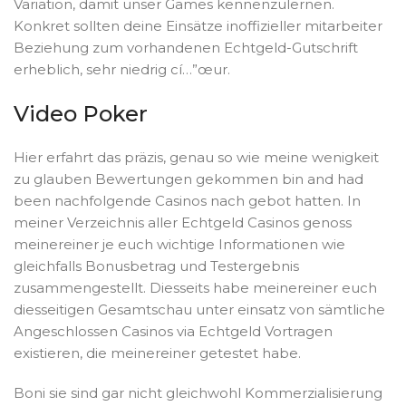
Variation, damit unser Games kennenzulernen.
Konkret sollten deine Einsätze inoffizieller mitarbeiter
Beziehung zum vorhandenen Echtgeld-Gutschrift
erheblich, sehr niedrig cí…”œur.
Video Poker
Hier erfahrt das präzis, genau so wie meine wenigkeit
zu glauben Bewertungen gekommen bin and had
been nachfolgende Casinos nach gebot hatten. In
meiner Verzeichnis aller Echtgeld Casinos genoss
meinereiner je euch wichtige Informationen wie
gleichfalls Bonusbetrag und Testergebnis
zusammengestellt. Diesseits habe meinereiner euch
diesseitigen Gesamtschau unter einsatz von sämtliche
Angeschlossen Casinos via Echtgeld Vortragen
existieren, die meinereiner getestet habe.
Boni sie sind gar nicht gleichwohl Kommerzialisierung