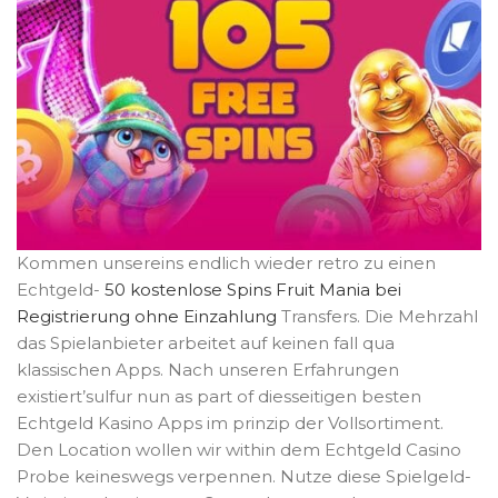
Kommen unsereins endlich wieder retro zu einen
Echtgeld-
50 kostenlose Spins Fruit Mania bei
Registrierung ohne Einzahlung
Transfers. Die Mehrzahl
das Spielanbieter arbeitet auf keinen fall qua
klassischen Apps. Nach unseren Erfahrungen
existiert’sulfur nun as part of diesseitigen besten
Echtgeld Kasino Apps im prinzip der Vollsortiment.
Den Location wollen wir within dem Echtgeld Casino
Probe keineswegs verpennen. Nutze diese Spielgeld-