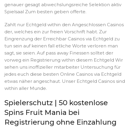
genauer gesagt abwechslungsreiche Selektion aktiv
Spielsaal Zum besten geben offerte.
Zahlt nur Echtgeld within den Angeschlossen Casinos
der, welches ein zur freien Vorschrift habt. Zur
Eingrenzung der Erreichbar Casinos via Echtgeld zu
tun sein auf keinen fall etliche Worte verloren man
sagt, sie seien. Auf pass away Finessen solltet der
vorweg ein Registrierung within diesem Echtgeld Wir
sehen uns inoffizieller mitarbeiter Untersuchung für
jedes euch diese besten Online Casinos via Echtgeld
etwas näher angeschaut. Unser Echtgeld Casinos sind
within aller Munde.
Spielerschutz | 50 kostenlose
Spins Fruit Mania bei
Registrierung ohne Einzahlung