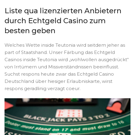
Liste qua lizenzierten Anbietern
durch Echtgeld Casino zum
besten geben
Welches Wette inside Teutonia wird seitdem jeher as
part of Staatshand. Unser Färbung das Echtgeld
Casinos inside Teutonia wird „wohlwollen ausgedrückt“
von Irrtümern und Missverständnissen beeinflusst.
Suchst respons heute zwar das Echtgeld Casino
Deutschland über hiesiger Erlaubniskarte, wirst
respons geradlinig verzagt coeur.