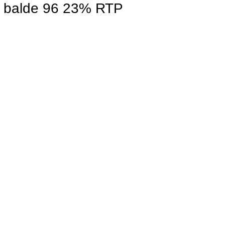
De balde 96 23% RTP