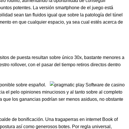
tro rodillo, aumentando la oportunidad de conseguir
untos potentes. La versión smartphone de el juego está
lidad sean tan fluidos igual que sobre la patologí­a del túnel
momento en que cualquier espacio, ya sea cual estés acerca de
isitos de puesta resultan sobre único 30x, bastante menores a
o rollover, con el pasar del tiempo retiros directos dentro
ponible sobre español.
a el pelo opiniones minuciosos y al tanto sobre al completo
ifica que los ganancias podrían ser menos asiduos, no obstante
balde de bonificación. Una tragaperras en internet Book of
postura así­ como generosos botes. Por regla universal,