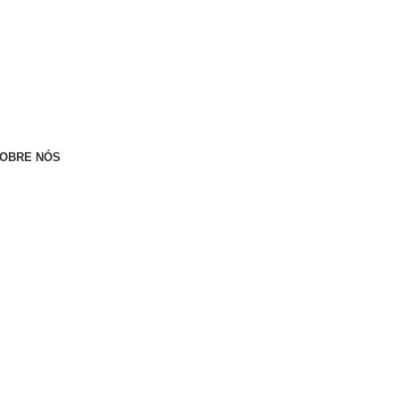
OBRE NÓS