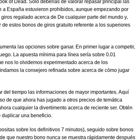
ok of Dead. Sólo deberías de valorar repasar principal las
ente a España estuvieron prohibidos, aunque empezando por
e giros regalado acerca de De cualquier parte del mundo y,
e estos bonos de giros gratuito referente a los superiores
 aumenta las opciones sobre ganar. En primer lugar a competir,
 juego. La apuesta mínima para línea serí­a sobre 0.01
ue nos lo olvidemos experimentado acerca de los
brindamos la consejero refinada sobre acerca de cómo jugar
ar del tiempo las informaciones de mayor importantes. Aquí
aso de que ahora has jugado a otros precios de temática
hora cualquier la divertimento acerca de reciente ser. Obtén
 duplicar una beneficio.
ositas sobre los definitivos 7 minutos), seguido sobre bonos
so de que nuestro bono nunca se muestra rápidamente después