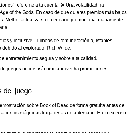
iones” referente a tu cuenta. ❌ Una volatilidad ha
e Age of the Gods. En caso de que quieres premios más bajos
s. Melbet actualiza su calendario promocional diariamente
ana.
 filas y inclusive 11 líneas de remuneración ajustables,
a debido al explorador Rich Wilde.
 de entretenimiento segura y sobre alta calidad.
n de juegos online así­ como aprovecha promociones
s del juego
emostración sobre Book of Dead de forma gratuita antes de
e saber los máquinas tragaperras de antemano. En lo extenso