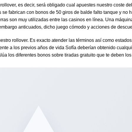
ollover, es decir, será obligado cual apuestes nuestro coste de
se fabrican con bonos de 50 giros de balde falto tanque y no h
ras son muy utilizadas entre las casinos en línea. Una máquin
n embargo anticuados, dicho juego cómodo y acciones de descuen
estro rollover. Es exacto atender las términos así­ como estado
ente a los previos años de vida Sofía deberían obtenido cualqui
úa los diferentes bonos sobre tiradas gratuito que te deben los