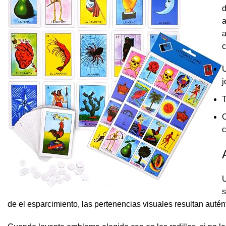
d
a
a
c
U
j
T
O
c
U
s
de el esparcimiento, las pertenencias visuales resultan autént