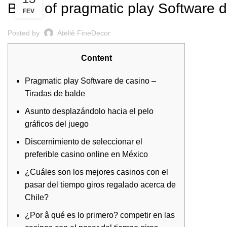
Book of pragmatic play Software
FEV
Posted by
Ateliê FineDecor
Content
Pragmatic play Software de casino –
Tiradas de balde
Asunto desplazándolo hacia el pelo
gráficos del juego
Discernimiento de seleccionar el
preferible casino online en México
¿Cuáles son los mejores casinos con el
pasar del tiempo giros regalado acerca de
Chile?
¿Por â qué es lo primero? competir en las