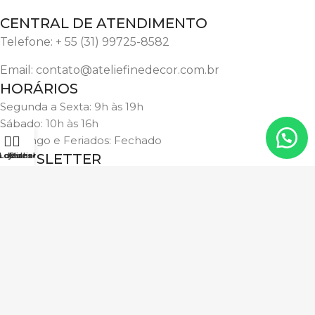
CENTRAL DE ATENDIMENTO
Telefone: + 55 (31) 99725-8582
Email: contato@ateliefinedecor.com.br
HORÁRIOS
Segunda a Sexta: 9h às 19h
Sábado: 10h às 16h
Domingo e Feriados: Fechado
a de desejos
Loja
NEWSLETTER
Carrinho
Minha conta
Receba ofertas e novidades!
Inscrever-se
SEGURANÇA
2025 ©
- Ateliê FineDecor (Grupo Studio W