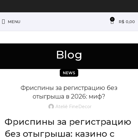
0
MENU
R$
0,00
Blog
NEWS
Фриспины за регистрацию без
отыгрыша в 2026: миф?
Ateliê FineDecor
Фриспины за регистрацию
без отыгрыша: казино с