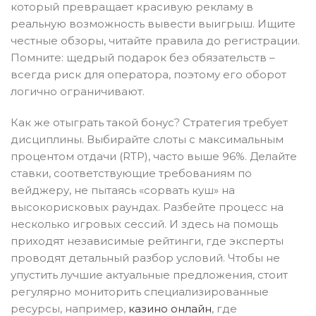
который превращает красивую рекламу в
реальную возможность вывести выигрыш. Ищите
честные обзоры, читайте правила до регистрации.
Помните: щедрый подарок без обязательств –
всегда риск для оператора, поэтому его оборот
логично ограничивают.
Как же отыграть такой бонус? Стратегия требует
дисциплины. Выбирайте слоты с максимальным
процентом отдачи (RTP), часто выше 96%. Делайте
ставки, соответствующие требованиям по
вейджеру, не пытаясь «сорвать куш» на
высокорисковых раундах. Разбейте процесс на
несколько игровых сессий. И здесь на помощь
приходят независимые рейтинги, где эксперты
проводят детальный разбор условий. Чтобы не
упустить лучшие актуальные предложения, стоит
регулярно мониторить специализированные
ресурсы, например,
казино онлайн
, где