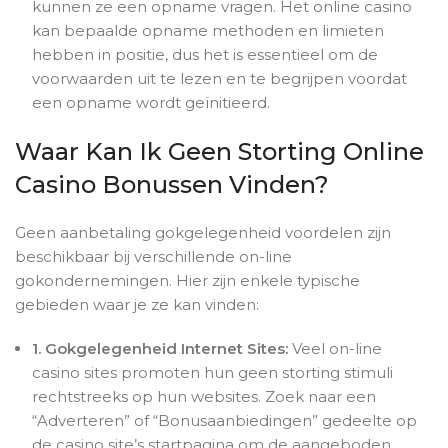
kunnen ze een opname vragen. Het online casino
kan bepaalde opname methoden en limieten
hebben in positie, dus het is essentieel om de
voorwaarden uit te lezen en te begrijpen voordat
een opname wordt geïnitieerd.
Waar Kan Ik Geen Storting Online
Casino Bonussen Vinden?
Geen aanbetaling gokgelegenheid voordelen zijn
beschikbaar bij verschillende on-line
gokondernemingen. Hier zijn enkele typische
gebieden waar je ze kan vinden:
1. Gokgelegenheid Internet Sites:
Veel on-line
casino sites promoten hun geen storting stimuli
rechtstreeks op hun websites. Zoek naar een
“Adverteren” of “Bonusaanbiedingen” gedeelte op
de casino site’s startpagina om de aangeboden