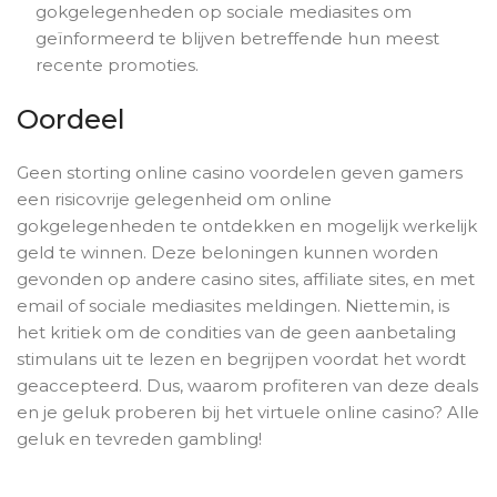
gokgelegenheden op sociale mediasites om
geïnformeerd te blijven betreffende hun meest
recente promoties.
Oordeel
Geen storting online casino voordelen geven gamers
een risicovrije gelegenheid om online
gokgelegenheden te ontdekken en mogelijk werkelijk
geld te winnen. Deze beloningen kunnen worden
gevonden op andere casino sites, affiliate sites, en met
email of sociale mediasites meldingen. Niettemin, is
het kritiek om de condities van de geen aanbetaling
stimulans uit te lezen en begrijpen voordat het wordt
geaccepteerd. Dus, waarom profiteren van deze deals
en je geluk proberen bij het virtuele online casino? Alle
geluk en tevreden gambling!