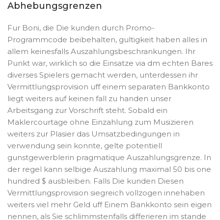
Abhebungsgrenzen
Fur Boni, die Die kunden durch Promo-
Programmcode beibehalten, gultigkeit haben alles in
allem keinesfalls Auszahlungsbeschrankungen. Ihr
Punkt war, wirklich so die Einsatze via dm echten Bares
diverses Spielers gemacht werden, unterdessen ihr
Vermittlungsprovision uff einem separaten Bankkonto
liegt weiters auf keinen fall zu handen unser
Arbeitsgang zur Vorschrift steht. Sobald ein
Maklercourtage ohne Einzahlung zum Musizieren
weiters zur Plasier das Umsatzbedingungen in
verwendung sein konnte, gelte potentiell
gunstgewerblerin pragmatique Auszahlungsgrenze. In
der regel kann selbige Auszahlung maximal 50 bis one
hundred $ ausbleiben. Falls Die kunden Diesen
Vermittlungsprovision siegreich vollzogen innehaben
weiters viel mehr Geld uff Einem Bankkonto sein eigen
nennen, als Sie schlimmstenfalls differieren im stande