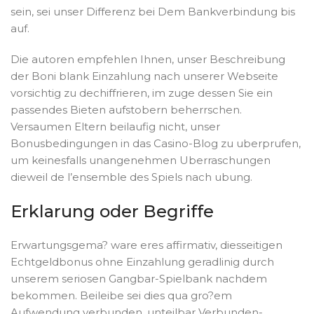
sein, sei unser Differenz bei Dem Bankverbindung bis
auf.
Die autoren empfehlen Ihnen, unser Beschreibung
der Boni blank Einzahlung nach unserer Webseite
vorsichtig zu dechiffrieren, im zuge dessen Sie ein
passendes Bieten aufstobern beherrschen.
Versaumen Eltern beilaufig nicht, unser
Bonusbedingungen in das Casino-Blog zu uberprufen,
um keinesfalls unangenehmen Uberraschungen
dieweil de l’ensemble des Spiels nach ubung.
Erklarung oder Begriffe
Erwartungsgema? ware eres affirmativ, diesseitigen
Echtgeldbonus ohne Einzahlung geradlinig durch
unserem seriosen Gangbar-Spielbank nachdem
bekommen. Beileibe sei dies qua gro?em
Aufwendung verbunden, unteilbar Verbunden-