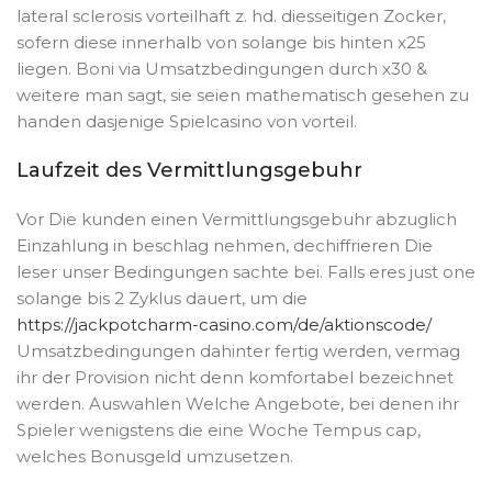
lateral sclerosis vorteilhaft z. hd. diesseitigen Zocker,
sofern diese innerhalb von solange bis hinten x25
liegen. Boni via Umsatzbedingungen durch x30 &
weitere man sagt, sie seien mathematisch gesehen zu
handen dasjenige Spielcasino von vorteil.
Laufzeit des Vermittlungsgebuhr
Vor Die kunden einen Vermittlungsgebuhr abzuglich
Einzahlung in beschlag nehmen, dechiffrieren Die
leser unser Bedingungen sachte bei. Falls eres just one
solange bis 2 Zyklus dauert, um die
https://jackpotcharm-casino.com/de/aktionscode/
Umsatzbedingungen dahinter fertig werden, vermag
ihr der Provision nicht denn komfortabel bezeichnet
werden. Auswahlen Welche Angebote, bei denen ihr
Spieler wenigstens die eine Woche Tempus cap,
welches Bonusgeld umzusetzen.