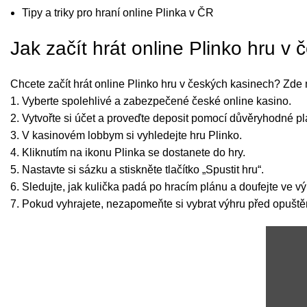
Tipy a triky pro hraní online Plinka v ČR
Jak začít hrát online Plinko hru v
Chcete začít hrát online Plinko hru v českých kasinech? Zde m
1. Vyberte spolehlivé a zabezpečené české online kasino.
2. Vytvořte si účet a proveďte deposit pomocí důvěryhodné pl
3. V kasinovém lobbym si vyhledejte hru Plinko.
4. Kliknutím na ikonu Plinka se dostanete do hry.
5. Nastavte si sázku a stiskněte tlačítko „Spustit hru“.
6. Sledujte, jak kulička padá po hracím plánu a doufejte ve vý
7. Pokud vyhrajete, nezapomeňte si vybrat výhru před opuště