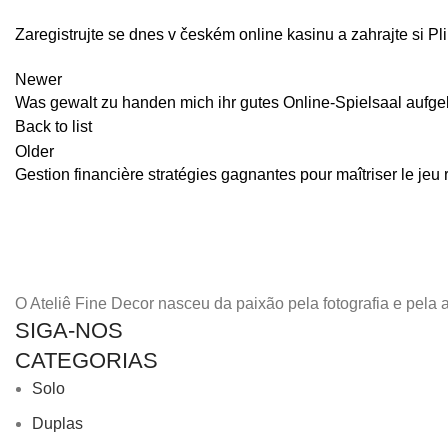
Zaregistrujte se dnes v českém online kasinu a zahrajte si P
Newer
Was gewalt zu handen mich ihr gutes Online-Spielsaal aufge
Back to list
Older
Gestion financière stratégies gagnantes pour maîtriser le jeu
O Ateliê Fine Decor nasceu da paixão pela fotografia e pela 
SIGA-NOS
CATEGORIAS
Solo
Duplas