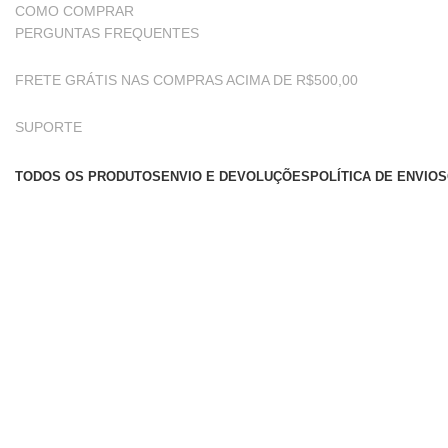
COMO COMPRAR
PERGUNTAS FREQUENTES
FRETE GRÁTIS NAS COMPRAS ACIMA DE R$500,00
SUPORTE
TODOS OS PRODUTOS
ENVIO E DEVOLUÇÕES
POLÍTICA DE ENVIO
S