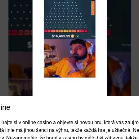
line
rajte si v online casino a objevte si novou hru, která vás zauj
á linie má jinou šanci na výhru, takže každá hra je užitečná. Ne
ny. Nezapomeňte, že hraní v kasinu by mělo být zábavou, takže