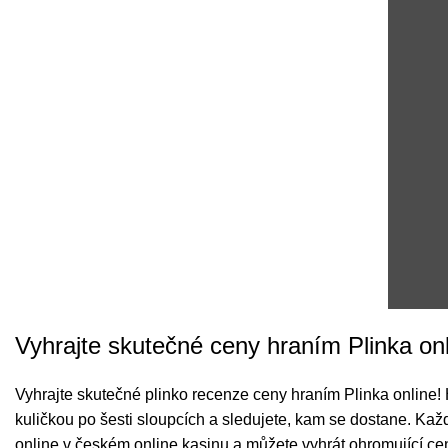
Vyhrajte skutečné ceny hraním Plinka on
Vyhrajte skutečné
plinko recenze
ceny hraním Plinka online! H
kuličkou po šesti sloupcích a sledujete, kam se dostane. Každ
online v českém online kasinu a můžete vyhrát ohromující ce