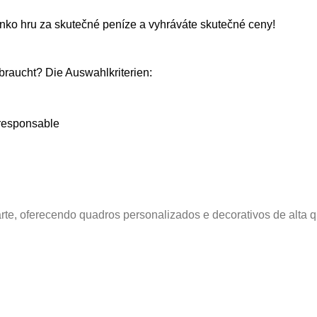
linko hru za skutečné peníze a vyhráváte skutečné ceny!
braucht? Die Auswahlkriterien:
 responsable
arte, oferecendo quadros personalizados e decorativos de alta 