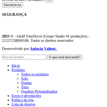
Inscrever-se
SEGURANÇA
2025 ©
- Ateliê FineDecor (Grupo Studio W produções) -
21237258000186. Todos os direitos reservados.
Desenvolvido por
Agência Valient.
O que está buscando?
Início
Produtos
Todos os produtos
Solo
Duplas
Trios
Quadros Personalizados
Envio e devoluções
Política da loja
Lista de desejos