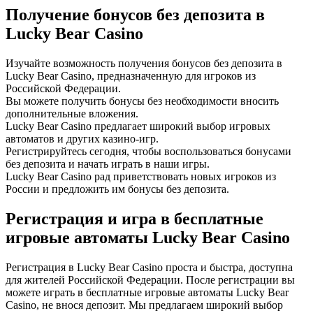
Получение бонусов без депозита в
Lucky Bear Casino
Изучайте возможность получения бонусов без депозита в
Lucky Bear Casino, предназначенную для игроков из
Российской Федерации.
Вы можете получить бонусы без необходимости вносить
дополнительные вложения.
Lucky Bear Casino предлагает широкий выбор игровых
автоматов и других казино-игр.
Регистрируйтесь сегодня, чтобы воспользоваться бонусами
без депозита и начать играть в наши игры.
Lucky Bear Casino рад приветствовать новых игроков из
России и предложить им бонусы без депозита.
Регистрация и игра в бесплатные
игровые автоматы Lucky Bear Casino
Регистрация в Lucky Bear Casino проста и быстра, доступна
для жителей Российской Федерации. После регистрации вы
можете играть в бесплатные игровые автоматы Lucky Bear
Casino, не внося депозит. Мы предлагаем широкий выбор