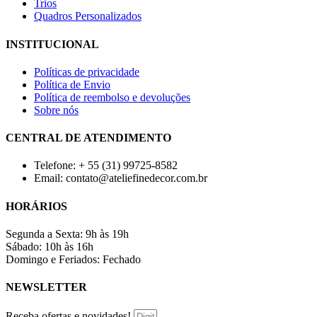
Trios
Quadros Personalizados
INSTITUCIONAL
Políticas de privacidade
Política de Envio
Política de reembolso e devoluções
Sobre nós
CENTRAL DE ATENDIMENTO
Telefone: + 55 (31) 99725-8582
Email: contato@ateliefinedecor.com.br
HORÁRIOS
Segunda a Sexta: 9h às 19h
Sábado: 10h às 16h
Domingo e Feriados: Fechado
NEWSLETTER
Receba ofertas e novidades!