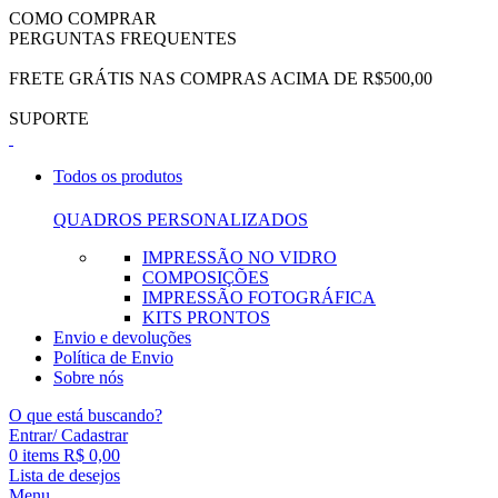
COMO COMPRAR
PERGUNTAS FREQUENTES
FRETE GRÁTIS NAS COMPRAS ACIMA DE R$500,00
SUPORTE
Todos os produtos
QUADROS PERSONALIZADOS
IMPRESSÃO NO VIDRO
COMPOSIÇÕES
IMPRESSÃO FOTOGRÁFICA
KITS PRONTOS
Envio e devoluções
Política de Envio
Sobre nós
O que está buscando?
Entrar/ Cadastrar
0
items
R$
0,00
Lista de desejos
Menu