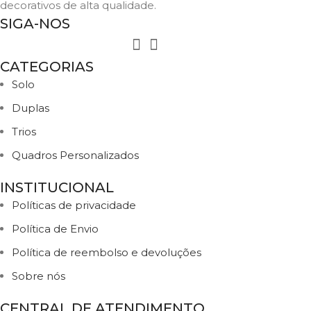
decorativos de alta qualidade.
SIGA-NOS
CATEGORIAS
Solo
Duplas
Trios
Quadros Personalizados
INSTITUCIONAL
Políticas de privacidade
Política de Envio
Política de reembolso e devoluções
Sobre nós
CENTRAL DE ATENDIMENTO