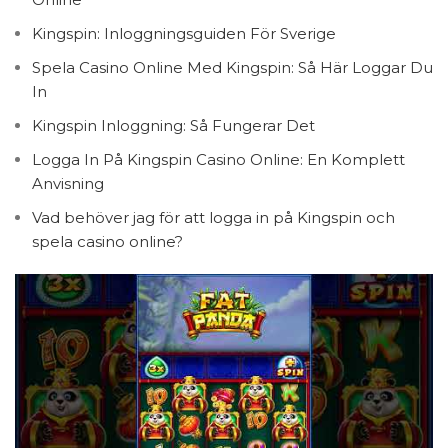
Kingspin: Inloggningsguiden För Sverige
Spela Casino Online Med Kingspin: Så Här Loggar Du
In
Kingspin Inloggning: Så Fungerar Det
Logga In På Kingspin Casino Online: En Komplett
Anvisning
Vad behöver jag för att logga in på Kingspin och
spela casino online?