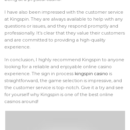
I have also been impressed with the customer service
at Kingspin. They are always available to help with any
questions or issues, and they respond promptly and
professionally. It’s clear that they value their customers
and are committed to providing a high-quality
experience.
In conclusion, I highly recommend Kingspin to anyone
looking for a reliable and enjoyable online casino
experience. The sign in process
kingspin casino
is
straightforward, the game selection is impressive, and
the customer service is top-notch. Give it a try and see
for yourself why Kingspin is one of the best online
casinos around!