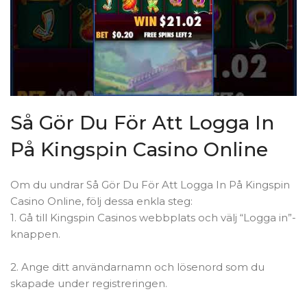
Så Gör Du För Att Logga In
På Kingspin Casino Online
Om du undrar Så Gör Du För Att Logga In På Kingspin
Casino Online, följ dessa enkla steg:
1. Gå till Kingspin Casinos webbplats och välj “Logga in”-
knappen.
2. Ange ditt användarnamn och lösenord som du
skapade under registreringen.