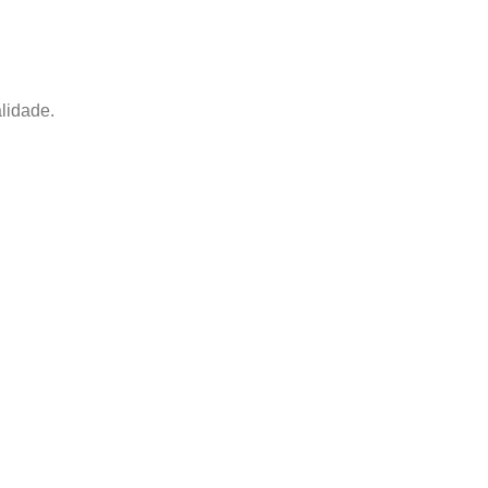
alidade.