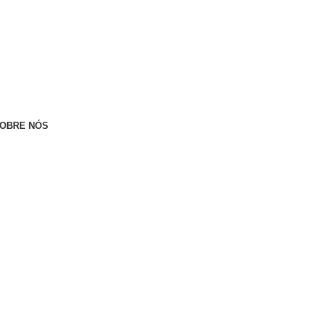
OBRE NÓS