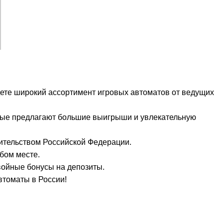
ете широкий ассортимент игровых автоматов от ведущих
орые предлагают большие выигрыши и увлекательную
вительством Российской Федерации.
бом месте.
войные бонусы на депозиты.
втоматы в России!