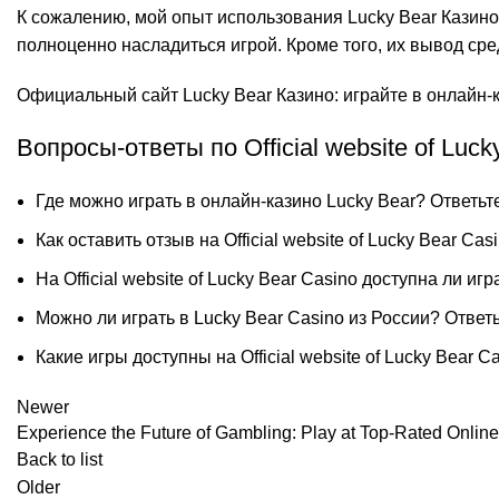
К сожалению, мой опыт использования Lucky Bear Казин
полноценно насладиться игрой. Кроме того, их вывод ср
Официальный сайт Lucky Bear Казино: играйте в онлайн-
Вопросы-ответы по Official website of Luck
Где можно играть в онлайн-казино Lucky Bear? Ответьт
Как оставить отзыв на Official website of Lucky Bear C
На Official website of Lucky Bear Casino доступна ли 
Можно ли играть в Lucky Bear Casino из России? Ответь
Какие игры доступны на Official website of Lucky Bear 
Newer
Experience the Future of Gambling: Play at Top-Rated Onli
Back to list
Older