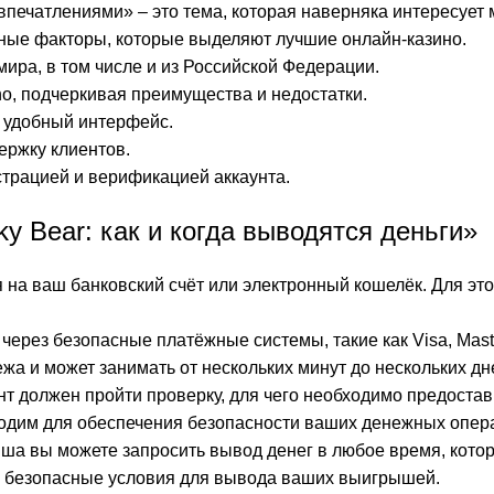
впечатлениями» – это тема, которая наверняка интересует 
вные факторы, которые выделяют лучшие онлайн-казино.
мира, в том числе и из Российской Федерации.
no, подчеркивая преимущества и недостатки.
и удобный интерфейс.
ержку клиентов.
страцией и верификацией аккаунта.
 Bear: как и когда выводятся деньги»
на ваш банковский счёт или электронный кошелёк. Для это
ерез безопасные платёжные системы, такие как Visa, Masterc
жа и может занимать от нескольких минут до нескольких дн
т должен пройти проверку, для чего необходимо предоста
бходим для обеспечения безопасности ваших денежных опер
а вы можете запросить вывод денег в любое время, котор
и безопасные условия для вывода ваших выигрышей.