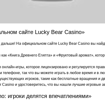
льном сайте Lucky Bear Casino»
дальше! На официальном сайте Lucky Bear Casino вы найд
 как «Книга Древнего Египта» и «Фруктовый аромат», кот
ля онлайн-игры, которое лицензировано и регулируется пра
 телефоне, так что вы можете играть в любое время и в лю
существующих игроков, такие как бесплатные вращения и д
r Casino и удостоверитесь, что вы нашли лучшие игровые а
no: игроки делятся впечатлениями»