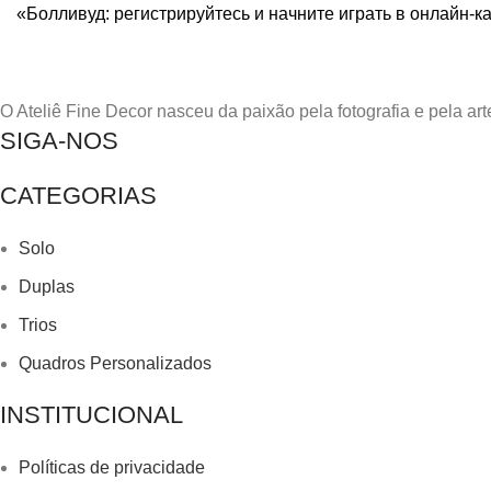
«Болливуд: регистрируйтесь и начните играть в онлайн-к
O Ateliê Fine Decor nasceu da paixão pela fotografia e pela ar
SIGA-NOS
CATEGORIAS
Solo
Duplas
Trios
Quadros Personalizados
INSTITUCIONAL
Políticas de privacidade