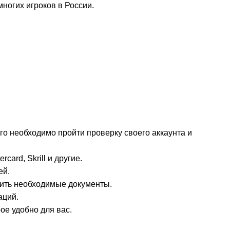
многих игроков в России.
го необходимо пройти проверку своего аккаунта и
ard, Skrill и другие.
ей.
вить необходимые документы.
аций.
ое удобно для вас.