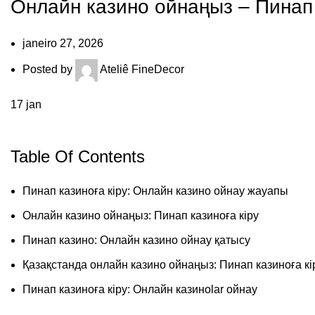
Онлайн казино ойнаңыз – Пинап 
janeiro 27, 2026
Posted by
Ateliê FineDecor
17
jan
Table Of Contents
Пинап казиноға кіру: Онлайн казино ойнау жауапы
Онлайн казино ойнаңыз: Пинап казиноға кіру
Пинап казино: Онлайн казино ойнау қатысу
Қазақстанда онлайн казино ойнаңыз: Пинап казиноға кі
Пинап казиноға кіру: Онлайн казиноlar ойнау