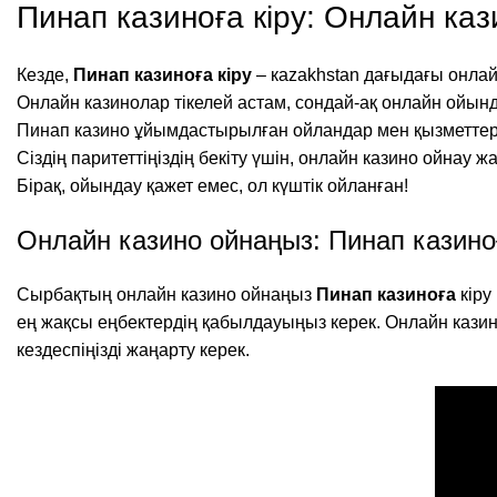
Пинап казиноға кіру: Онлайн ка
Кезде,
Пинап казиноға кіру
– кazakhstan дағыдағы онлай
Онлайн казинолар тікелей астам, сондай-ақ онлайн ойынд
Пинап казино ұйымдастырылған ойландар мен қызметтері
Сіздің паритеттіңіздің бекіту үшін, онлайн казино ойнау ж
Бірақ, ойындау қажет емес, ол күштік ойланған!
Онлайн казино ойнаңыз: Пинап казиноғ
Сырбақтың онлайн казино ойнаңыз
Пинап казиноға
кіру
ең жақсы еңбектердің қабылдауыңыз керек. Онлайн казино
кездеспіңізді жаңарту керек.