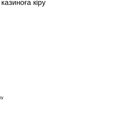
казиноға кіру
ру