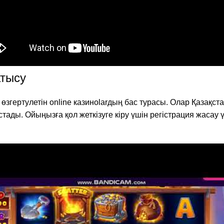
атысу
 өзгертулетін online казиноlarдың бас турасы. Олар Қазақ
стады. Ойыңызға қол жеткізуге кіру үшін регістрация жасау 