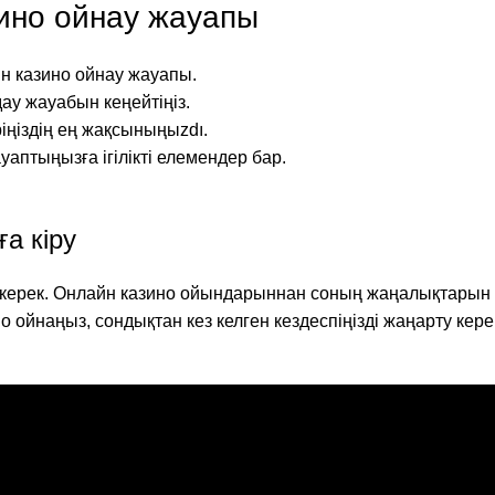
зино ойнау жауапы
н казино ойнау жауапы.
ау жауабын кеңейтіңіз.
ңіздің ең жақсыныңыzdı.
ауаптыңызға ігілікті елемендер бар.
а кіру
 керек. Онлайн казино ойындарыннан соның жаңалықтарын к
 ойнаңыз, сондықтан кез келген кездеспіңізді жаңарту кере