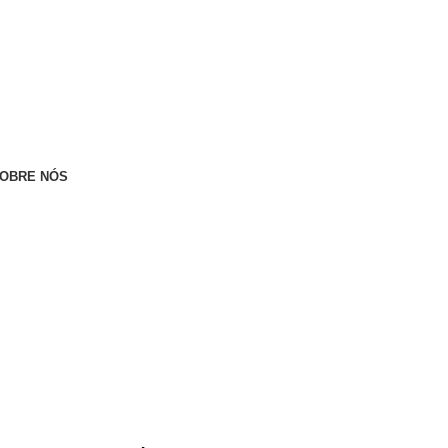
OBRE NÓS