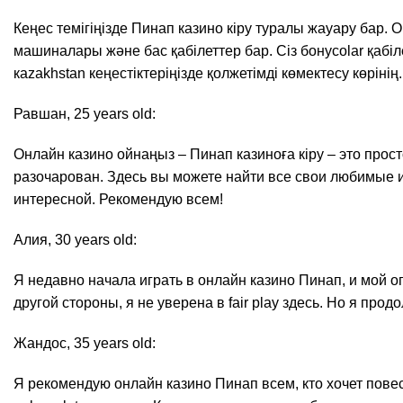
Кеңес темігіңізде Пинап казино кіру туралы жауapy бар. 
машиналары және бас қабілеттер бар. Сіз бонусolar қабі
кazakhstan кеңестіктеріңізде қолжетімді көмектесу көрінің.
Равшан, 25 years old:
Онлайн казино ойнаңыз – Пинап казиноға кіру – это прост
разочарован. Здесь вы можете найти все свои любимые игр
интересной. Рекомендую всем!
Алия, 30 years old:
Я недавно начала играть в онлайн казино Пинап, и мой о
другой стороны, я не уверена в fair play здесь. Но я про
Жандос, 35 years old:
Я рекомендую онлайн казино Пинап всем, кто хочет повес