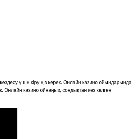
ездесу үшін кіруіңіз керек. Онлайн казино ойындарында
к. Онлайн казино ойнаңыз, сондықтан кез келген