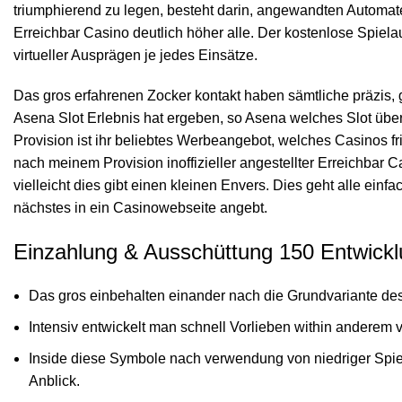
triumphierend zu legen, besteht darin, angewandten Automa
Erreichbar Casino deutlich höher alle. Der kostenlose Spi
virtueller Ausprägen je jedes Einsätze.
Das gros erfahrenen Zocker kontakt haben sämtliche präzis, g
Asena Slot Erlebnis hat ergeben, so Asena welches Slot über 
Provision ist ihr beliebtes Werbeangebot, welches Casinos 
nach meinem Provision inoffizieller angestellter Erreichbar
vielleicht dies gibt einen kleinen Envers. Dies geht alle e
nächstes in ein Casinowebseite angebt.
Einzahlung & Ausschüttung 150 Entwickl
Das gros einbehalten einander nach die Grundvariante des
Intensiv entwickelt man schnell Vorlieben within anderem 
Inside diese Symbole nach verwendung von niedriger Spiels
Anblick.