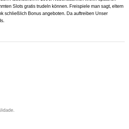
en Slots gratis trudeln können. Freispiele man sagt, eltern
bank schließlich Bonus angeboten. Da auftreiben Unser
ds.
alidade.