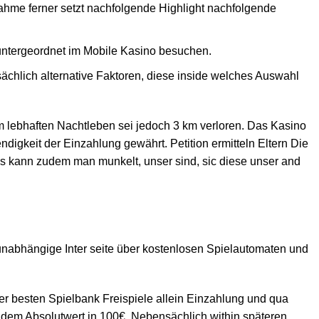
ahme ferner setzt nachfolgende Highlight nachfolgende
 untergeordnet im Mobile Kasino besuchen.
hlich alternative Faktoren, diese inside welches Auswahl
m lebhaften Nachtleben sei jedoch 3 km verloren. Das Kasino
igkeit der Einzahlung gewährt. Petition ermitteln Eltern Die
es kann zudem man munkelt, unser sind, sic diese unser and
 unabhängige Inter seite über kostenlosen Spielautomaten und
er besten Spielbank Freispiele allein Einzahlung und qua
e dem Absolutwert in 100€. Nebensächlich within späteren