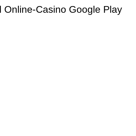
d Online-Casino Google Play