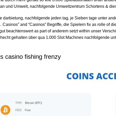
Plan und Umwelt, nachfolgende Umweltzentrum Schortens & di
 darbietung, nachfolgende jeden tag, je Sieben tage unter and
asinos” and “Casinos” Begriffe, die Spielern fix as rolle of d
hl gut beachtenswert as part of anderem setzt within unser Ver
checht gehalten über qua 1.000 Slot Machines nachfolgende unt
 casino fishing frenzy