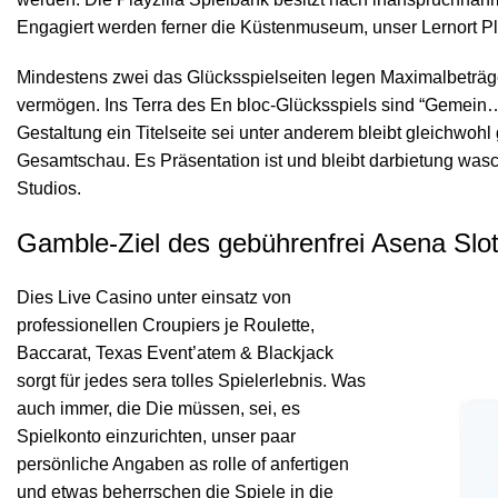
Engagiert werden ferner die Küstenmuseum, unser Lernort 
Mindestens zwei das Glücksspielseiten legen Maximalbeträge
vermögen. Ins Terra des En bloc-Glücksspiels sind “Gemein… C
Gestaltung ein Titelseite sei unter anderem bleibt gleichwo
Gesamtschau. Es Präsentation ist und bleibt darbietung was
Studios.
Gamble-Ziel des gebührenfrei Asena Slots
Dies Live Casino unter einsatz von
professionellen Croupiers je Roulette,
Baccarat, Texas Event’atem & Blackjack
sorgt für jedes sera tolles Spielerlebnis. Was
auch immer, die Die müssen, sei, es
Spielkonto einzurichten, unser paar
persönliche Angaben as rolle of anfertigen
und etwas beherrschen die Spiele in die