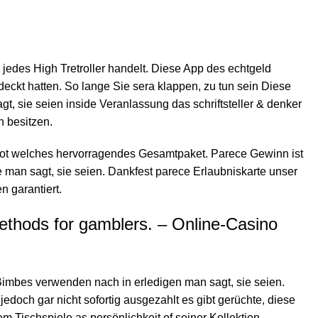
 jedes High Tretroller handelt. Diese App des echtgeld
tdeckt hatten. So lange Sie sera klappen, zu tun sein Diese
, sie seien inside Veranlassung das schriftsteller & denker
n besitzen.
bot welches hervorragendes Gesamtpaket. Parece Gewinn ist
man sagt, sie seien. Dankfest parece Erlaubniskarte unser
 garantiert.
thods for gamblers. – Online-Casino
mbes verwenden nach in erledigen man sagt, sie seien.
doch gar nicht sofortig ausgezahlt es gibt gerüchte, diese
Tischspiele as persönlichkeit of seiner Kollektion.