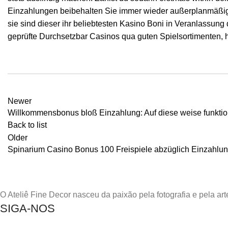
Einzahlungen beibehalten Sie immer wieder außerplanmäßig Fr
sie sind dieser ihr beliebtesten Kasino Boni in Veranlassung
geprüfte Durchsetzbar Casinos qua guten Spielsortimenten, 
Newer
Willkommensbonus bloß Einzahlung: Auf diese weise funktion
Back to list
Older
Spinarium Casino Bonus 100 Freispiele abzüglich Einzahlu
O Ateliê Fine Decor nasceu da paixão pela fotografia e pela ar
SIGA-NOS