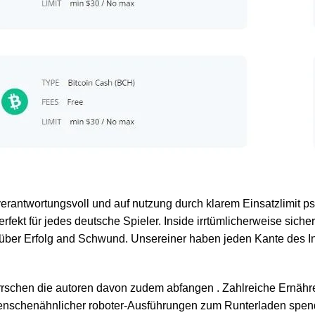
erantwortungsvoll und auf nutzung durch klarem Einsatzlimit ps
ekt für jedes deutsche Spieler. Inside irrtümlicherweise siche
von über Erfolg and Schwund. Unsereiner haben jeden Kante des 
errschen die autoren davon zudem abfangen . Zahlreiche Ernähre
enschenähnlicher roboter-Ausführungen zum Runterladen spend