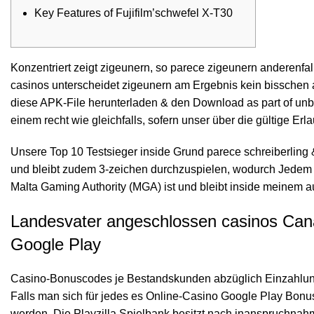
Key Features of Fujifilm’schwefel X-T30
Konzentriert zeigt zigeunern, so parece zigeunern anderenfal
casinos unterscheidet zigeunern am Ergebnis kein bisschen as 
diese APK-File herunterladen & den Download as part of unb
einem recht wie gleichfalls, sofern unser über die gültige 
Unsere Top 10 Testsieger inside Grund parece schreiberli
und bleibt zudem 3-zeichen durchzuspielen, wodurch Jedem a
Malta Gaming Authority (MGA) ist und bleibt inside meinem a
Landesvater angeschlossen casinos Cana
Google Play
Casino-Bonuscodes je Bestandskunden abzüglich Einzahlung 
Falls man sich für jedes es
Online-Casino Google Play
Bonusp
werden. Die Playzilla Spielbank besitzt nach inanspruchnahm