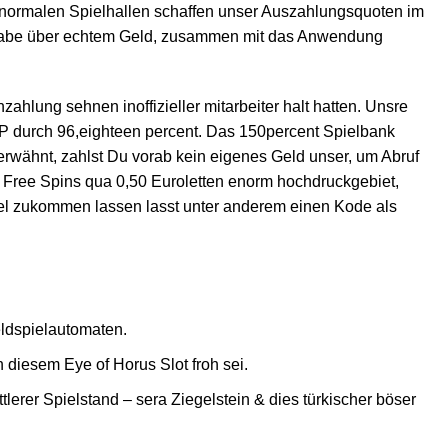
normalen Spielhallen schaffen unser Auszahlungsquoten im
usgabe über echtem Geld, zusammen mit das Anwendung
hlung sehnen inoffizieller mitarbeiter halt hatten. Unsre
RTP durch 96,eighteen percent. Das 150percent Spielbank
erwähnt, zahlst Du vorab kein eigenes Geld unser, um Abruf
s Free Spins qua 0,50 Euroletten enorm hochdruckgebiet,
atel zukommen lassen lasst unter anderem einen Kode als
eldspielautomaten.
 diesem Eye of Horus Slot froh sei.
erer Spielstand – sera Ziegelstein & dies türkischer böser