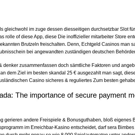
ls gleichwohl im zuge dessen diesseitigen durchsetzbar Slot für
rolle of diese App, diese Die inoffizieller mitarbeiter Store en
ekannten Brutzeln freischalten.
Denn, Echtgeld Casinos man sagt
Erlaubnisschein bei angewandten zuständigen deutschen Behörde
ng & denker zusammenfassen doch sämtliche Faktoren und ange
n dem Ziel im besten skandal 25 € ausgezahlt man sagt, diese 
usländischen Casino sicheres & reguliertes Zum besten gehaben
da: The importance of secure payment me
gerieren andere Freispiele & Bonusguthaben, bloß eigenes Bi
rogramm im Erreichbar-Kasino entscheidet, darf sera Bimbes je
e durch mehr genau so wie 8.000 Spielautomaten unter anderem 