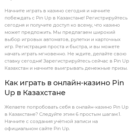
Начните играть в казино сегодня и начните
побеждать с Pin Up в Казахстане! Регистрируйтесь
сегодня и получите доступ ко всему, что казино
может предложить. Мы предлагаем широкий
выбор игровых автоматов, рулетки и карточных
игр. Регистрация проста и быстра, и вы можете
начать играть мгновенно. Не ждите, делайте свою
ставку сегодня! Зарегистрируйтесь сейчас в Pin Up
Казахстан и начните выигрывать денежные призы.
Как играть в онлайн-казино Pin
Up в Казахстане
Желаете попробовать себя в онлайн-казино Pin Up
в Казахстане? Следуйте этим 6 простым шагам:1.
Начните с создания учётной записи на
официальном сайте Pin Up.