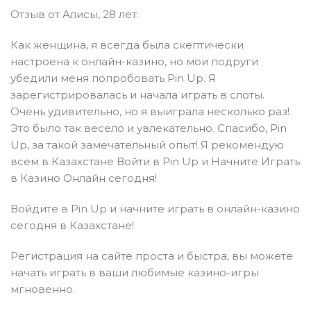
Отзыв от Алисы, 28 лет:
Как женщина, я всегда была скептически
настроена к онлайн-казино, но мои подруги
убедили меня попробовать Pin Up. Я
зарегистрировалась и начала играть в слоты.
Очень удивительно, но я выиграла несколько раз!
Это было так весело и увлекательно. Спасибо, Pin
Up, за такой замечательный опыт! Я рекомендую
всем в Казахстане Войти в Pin Up и Начните Играть
в Казино Онлайн сегодня!
Войдите в Pin Up и начните играть в онлайн-казино
сегодня в Казахстане!
Регистрация на сайте проста и быстра, вы можете
начать играть в ваши любимые казино-игры
мгновенно.