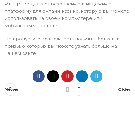
Pin Up предлагает безопасную и надежную
платформу для онлайн-казино, которую вы можете
использовать на своем компьютере или
мобильном устройстве.
Не пропустите возможность получить бонусы и
призы, о которых вы можете узнать больше на
нашем сайте.
Newer
Older