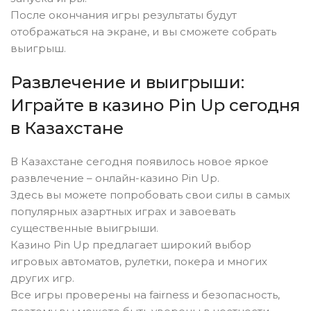
После окончания игры результаты будут
отображаться на экране, и вы сможете собрать
выигрыш.
Развлечение и выигрыши:
Играйте в казино Pin Up сегодня
в Казахстане
В Казахстане сегодня появилось новое яркое
развлечение – онлайн-казино Pin Up.
Здесь вы можете попробовать свои силы в самых
популярных азартных играх и завоевать
существенные выигрыши.
Казино Pin Up предлагает широкий выбор
игровых автоматов, рулетки, покера и многих
других игр.
Все игры проверены на fairness и безопасность,