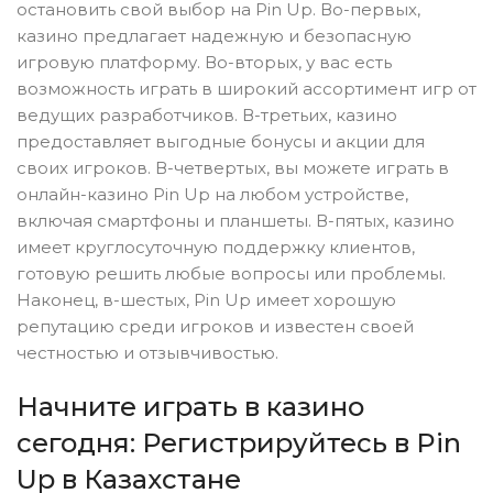
остановить свой выбор на Pin Up. Во-первых,
казино предлагает надежную и безопасную
игровую платформу. Во-вторых, у вас есть
возможность играть в широкий ассортимент игр от
ведущих разработчиков. В-третьих, казино
предоставляет выгодные бонусы и акции для
своих игроков. В-четвертых, вы можете играть в
онлайн-казино Pin Up на любом устройстве,
включая смартфоны и планшеты. В-пятых, казино
имеет круглосуточную поддержку клиентов,
готовую решить любые вопросы или проблемы.
Наконец, в-шестых, Pin Up имеет хорошую
репутацию среди игроков и известен своей
честностью и отзывчивостью.
Начните играть в казино
сегодня: Регистрируйтесь в Pin
Up в Казахстане