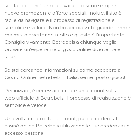
scelta di giochi è ampia e varia, e ci sono sempre
nuove promozioni e offerte speciali. Inoltre, il sito è
facile da navigare e il processo di registrazione è
semplice e veloce. Non ho ancora vinto grandi somme,
ma mi sto divertendo molto e questo è l’importante.
Consiglio vivamente Betrebels a chiunque voglia
provare un’esperienza di gioco online divertente e
sicura!
Se stai cercando informazioni su come accedere al
Casinò Online Betrebels in Italia, sei nel posto giusto!
Per iniziare, è necessario creare un account sul sito
web ufficiale di Betrebels. Il processo di registrazione è
semplice e veloce.
Una volta creato il tuo account, puoi accedere al
casinò online Betrebels utilizzando le tue credenziali di
accesso personali.