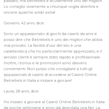
passato, ma Betrebels è sicuramente uno dei migliori.
Lo consiglio vivamente a chiunque voglia divertirsi e
vincere qualche soldo extra!
Giovanni, 42 anni, dice:
Sono un appassionato di giochi da casinò da anni e
posso dire che Betrebels è uno dei migliori che abbia
mai provato. La facilità d’uso del sito è una
caratteristica che ho particolarmente apprezzato, e il
servizio clienti è sempre stato rapido e professionale.
Inoltre, i bonus e le promozioni sono davvero
convenienti. Non posso che consigliare a tutti gli
appassionati di casinò di accedere al Casinò Online
Betrebels in Italia e iniziare a giocare!
Laura, 28 anni, dice:
Ho iniziato a giocare al Casinò Online Betrebels in Italia
da poche settimane e sono già diventata una fan. La