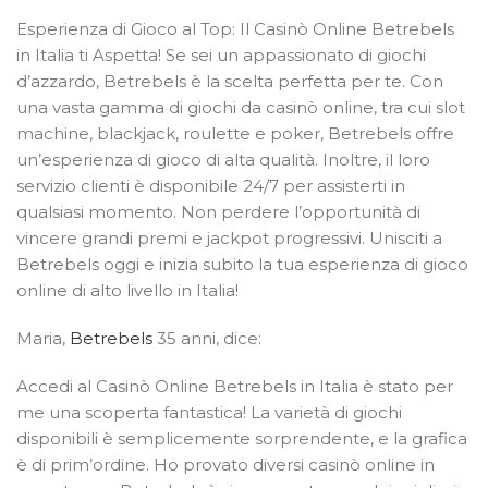
Esperienza di Gioco al Top: Il Casinò Online Betrebels
in Italia ti Aspetta! Se sei un appassionato di giochi
d’azzardo, Betrebels è la scelta perfetta per te. Con
una vasta gamma di giochi da casinò online, tra cui slot
machine, blackjack, roulette e poker, Betrebels offre
un’esperienza di gioco di alta qualità. Inoltre, il loro
servizio clienti è disponibile 24/7 per assisterti in
qualsiasi momento. Non perdere l’opportunità di
vincere grandi premi e jackpot progressivi. Unisciti a
Betrebels oggi e inizia subito la tua esperienza di gioco
online di alto livello in Italia!
Maria,
Betrebels
35 anni, dice:
Accedi al Casinò Online Betrebels in Italia è stato per
me una scoperta fantastica! La varietà di giochi
disponibili è semplicemente sorprendente, e la grafica
è di prim’ordine. Ho provato diversi casinò online in