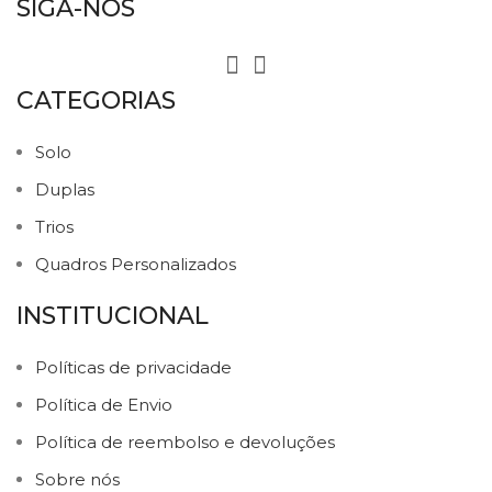
SIGA-NOS
CATEGORIAS
Solo
Duplas
Trios
Quadros Personalizados
INSTITUCIONAL
Políticas de privacidade
Política de Envio
Política de reembolso e devoluções
Sobre nós