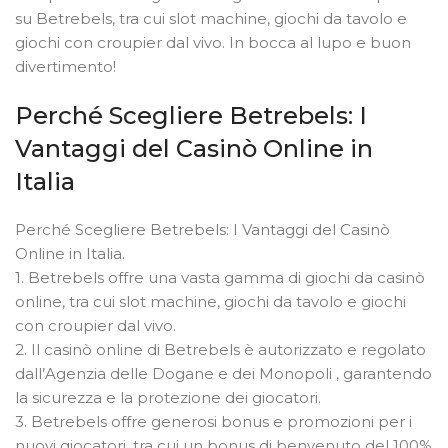
su Betrebels, tra cui slot machine, giochi da tavolo e
giochi con croupier dal vivo. In bocca al lupo e buon
divertimento!
Perché Scegliere Betrebels: I
Vantaggi del Casinò Online in
Italia
Perché Scegliere Betrebels: I Vantaggi del Casinò
Online in Italia.
1. Betrebels offre una vasta gamma di giochi da casinò
online, tra cui slot machine, giochi da tavolo e giochi
con croupier dal vivo.
2. Il casinò online di Betrebels è autorizzato e regolato
dall’Agenzia delle Dogane e dei Monopoli , garantendo
la sicurezza e la protezione dei giocatori.
3. Betrebels offre generosi bonus e promozioni per i
nuovi giocatori, tra cui un bonus di benvenuto del 100%