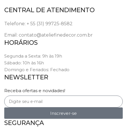
CENTRAL DE ATENDIMENTO
Telefone: + 55 (31) 99725-8582
Email: contato@ateliefinedecor.com.br
HORÁRIOS
Segunda a Sexta: 9h às 19h
Sábado: 10h às 16h
Domingo e Feriados: Fechado
NEWSLETTER
Receba ofertas e novidades!
Inscrever-se
SEGURANÇA