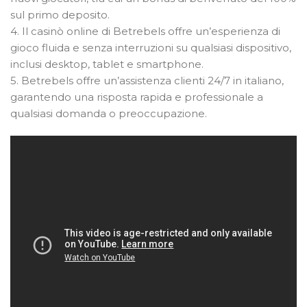
sul primo deposito.
4. Il casinò online di Betrebels offre un’esperienza di
gioco fluida e senza interruzioni su qualsiasi dispositivo,
inclusi desktop, tablet e smartphone.
5. Betrebels offre un’assistenza clienti 24/7 in italiano,
garantendo una risposta rapida e professionale a
qualsiasi domanda o preoccupazione.