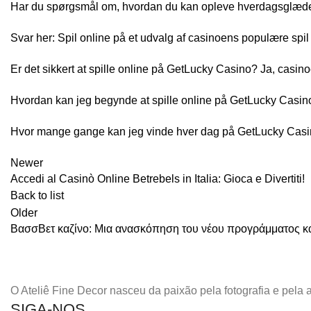
Har du spørgsmål om, hvordan du kan opleve hverdagsglæd
Svar her: Spil online på et udvalg af casinoens populære spi
Er det sikkert at spille online på GetLucky Casino? Ja, casinoet 
Hvordan kan jeg begynde at spille online på GetLucky Casino? 
Hvor mange gange kan jeg vinde hver dag på GetLucky Casino
Newer
Accedi al Casinò Online Betrebels in Italia: Gioca e Divertiti!
Back to list
Older
ΒασσΒετ καζίνο: Μια ανασκόπηση του νέου προγράμματος καζ
O Ateliê Fine Decor nasceu da paixão pela fotografia e pela 
SIGA-NOS