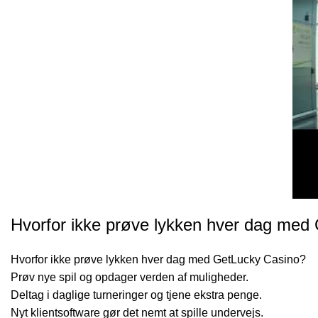
Hvorfor ikke prøve lykken hver dag med
Hvorfor ikke prøve lykken hver dag med GetLucky Casino?
Prøv nye spil og opdager verden af muligheder.
Deltag i daglige turneringer og tjene ekstra penge.
Nyt klientsoftware gør det nemt at spille undervejs.