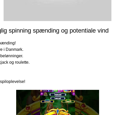
lig spinning spænding og potentiale vind
spænding!
ere i Danmark.
e belønninger.
jack og roulette.
spiloplevelse!