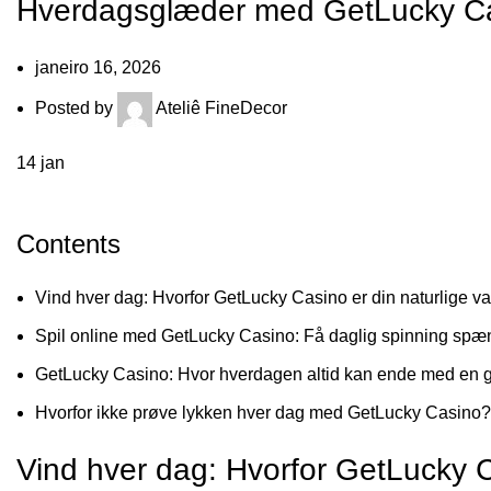
Hverdagsglæder med GetLucky Casi
janeiro 16, 2026
Posted by
Ateliê FineDecor
14
jan
Contents
Vind hver dag: Hvorfor GetLucky Casino er din naturlige v
Spil online med GetLucky Casino: Få daglig spinning spæn
GetLucky Casino: Hvor hverdagen altid kan ende med en g
Hvorfor ikke prøve lykken hver dag med GetLucky Casino?
Vind hver dag: Hvorfor GetLucky C