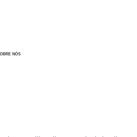
OBRE NÓS