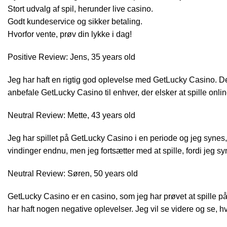
Stort udvalg af spil, herunder live casino.
Godt kundeservice og sikker betaling.
Hvorfor vente, prøv din lykke i dag!
Positive Review: Jens, 35 years old
Jeg har haft en rigtig god oplevelse med GetLucky Casino. De
anbefale GetLucky Casino til enhver, der elsker at spille onlin
Neutral Review: Mette, 43 years old
Jeg har spillet på GetLucky Casino i en periode og jeg synes, 
vindinger endnu, men jeg fortsætter med at spille, fordi jeg s
Neutral Review: Søren, 50 years old
GetLucky Casino er en casino, som jeg har prøvet at spille på
har haft nogen negative oplevelser. Jeg vil se videre og se, h