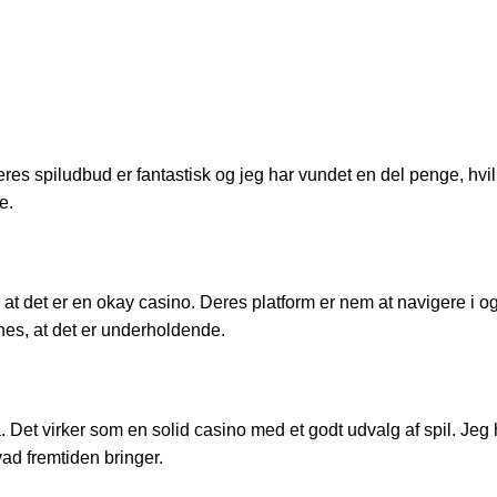
res spiludbud er fantastisk og jeg har vundet en del penge, hvi
e.
at det er en okay casino. Deres platform er nem at navigere i og 
ynes, at det er underholdende.
. Det virker som en solid casino med et godt udvalg af spil. Jeg
vad fremtiden bringer.