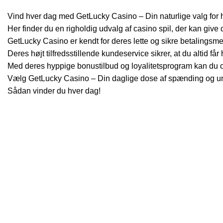
Vind hver dag med GetLucky Casino – Din naturlige valg for
Her finder du en righoldig udvalg af casino spil, der kan give
GetLucky Casino er kendt for deres lette og sikre betalingsmet
Deres højt tilfredsstillende kundeservice sikrer, at du altid får 
Med deres hyppige bonustilbud og loyalitetsprogram kan du 
Vælg GetLucky Casino – Din daglige dose af spænding og u
Sådan vinder du hver dag!