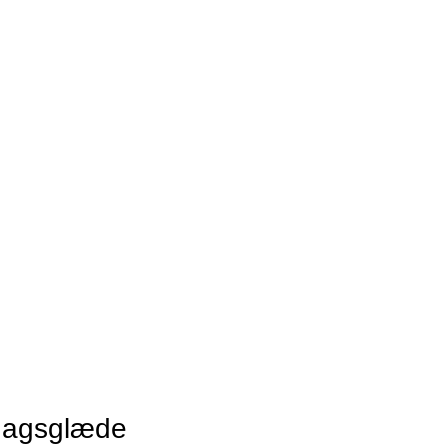
rdagsglæde